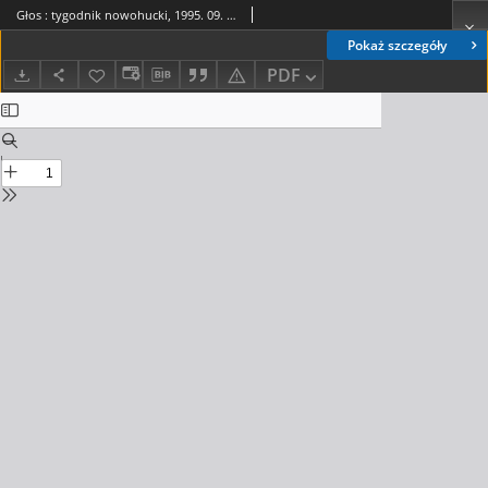
Głos : tygodnik nowohucki, 1995. 09. 08, nr 36
Pokaż szczegóły
PDF