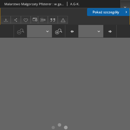
Malarstwo Małgorzaty Pfisterer : w galerii "m" Klubu Kuźnia
A.G-K.
Pokaż szczegóły