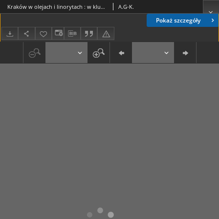
Kraków w olejach i linorytach : w klubie "Kuźnia", od niedzieli 20 maja br.
A.G-K.
Pokaż szczegóły