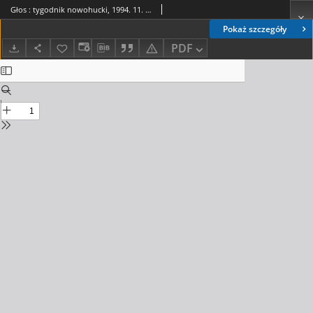
Głos : tygodnik nowohucki, 1994. 11. 04, nr 44
Pokaż szczegóły
PDF