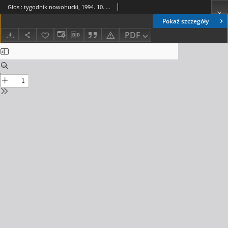
Głos : tygodnik nowohucki, 1994. 10. 14, nr 41
Pokaż szczegóły
PDF