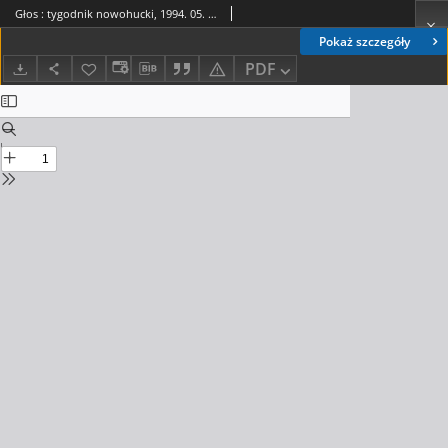
Głos : tygodnik nowohucki, 1994. 05. 06, nr 18
Pokaż szczegóły
PDF