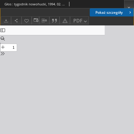
Głos : tygodnik nowohucki, 1994. 02. 04, nr 5
Pokaż szczegóły
PDF