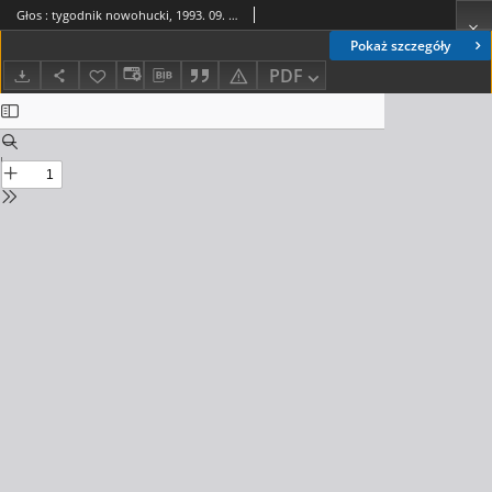
Głos : tygodnik nowohucki, 1993. 09. 17, nr 37
Pokaż szczegóły
PDF