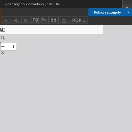
Głos : tygodnik nowohucki, 1993. 02. 05, nr 5
Pokaż szczegóły
PDF