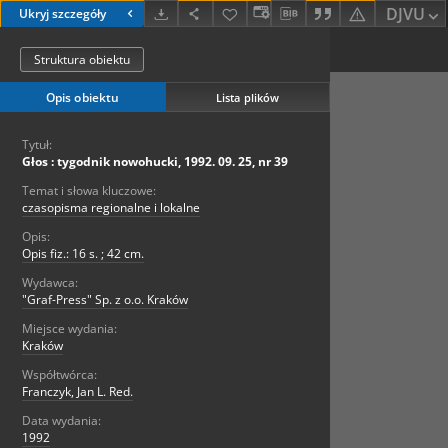
DJVU
Ukryj szczegóły
Struktura obiektu
Opis obiektu
Lista plików
Tytuł:
Głos : tygodnik nowohucki, 1992. 09. 25, nr 39
Temat i słowa kluczowe:
czasopisma regionalne i lokalne
Opis:
Opis fiz.: 16 s. ; 42 cm.
Wydawca:
"Graf-Press" Sp. z o.o. Kraków
Miejsce wydania:
Kraków
Współtwórca:
Franczyk, Jan L. Red.
Data wydania:
1992