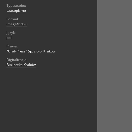
Typ zasobu:
czasopismo
Format:
image/x.djvu
Język:
pol
Prawa:
"Graf-Press" Sp. z o.o. Kraków
Digitalizacja:
Biblioteka Kraków