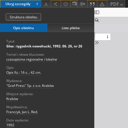
PDF
Ukryj szczegóły
Struktura obiektu
Opis obiektu
Lista plików
Tytuł:
Głos : tygodnik nowohucki, 1992. 06. 26, nr 26
Temat i słowa kluczowe:
czasopisma regionalne i lokalne
Opis:
Opis fiz.: 16 s. ; 42 cm.
Wydawca:
"Graf-Press" Sp. z o.o. Kraków
Miejsce wydania:
Kraków
Współtwórca:
Franczyk, Jan L. Red.
Data wydania:
1992