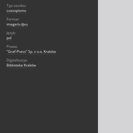
Typ zasobu:
czasopismo
Format:
image/x.djvu
Język:
pol
Prawa:
"Graf-Press" Sp. z o.o. Kraków
Digitalizacja:
Biblioteka Kraków