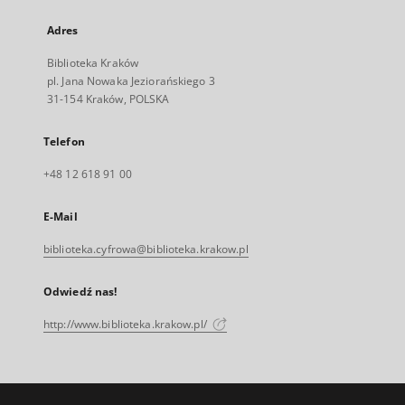
Adres
Biblioteka Kraków
pl. Jana Nowaka Jeziorańskiego 3
31-154 Kraków, POLSKA
Telefon
+48 12 618 91 00
E-Mail
biblioteka.cyfrowa@biblioteka.krakow.pl
Odwiedź nas!
http://www.biblioteka.krakow.pl/