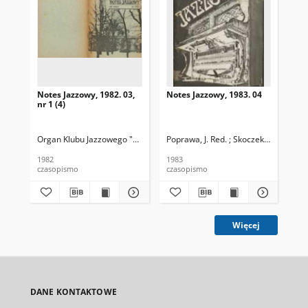
Notes Jazzowy, 1982. 03,
Notes Jazzowy, 1983. 04
Not
nr 1 (4)
Organ Klubu Jazzowego "Rotunda"
Poprawa, J. Red. ; Skoczek T. Red.
Skoczek, T. Red.
Pop
1982
1983
198
czasopismo
czasopismo
cza
Więcej
DANE KONTAKTOWE