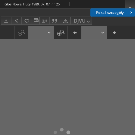
Głos Nowej Huty 1989. 07. 07, nr 25
Pokaż szczegóły
DJVU