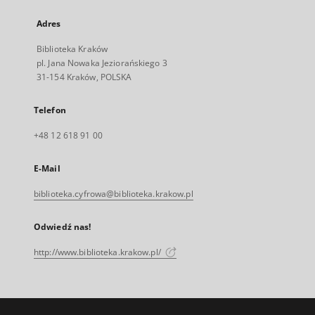
Adres
Biblioteka Kraków
pl. Jana Nowaka Jeziorańskiego 3
31-154 Kraków, POLSKA
Telefon
+48 12 618 91 00
E-Mail
biblioteka.cyfrowa@biblioteka.krakow.pl
Odwiedź nas!
http://www.biblioteka.krakow.pl/