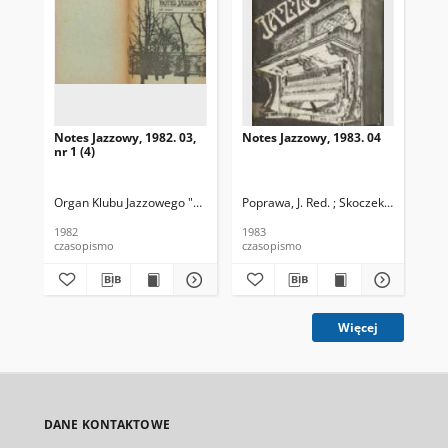
Notes Jazzowy, 1982. 03,
Notes Jazzowy, 1983. 04
Not
nr 1 (4)
Organ Klubu Jazzowego "Rotunda"
Poprawa, J. Red. ; Skoczek T. Red.
Skoczek, T. Red.
Pop
1982
1983
198
czasopismo
czasopismo
cza
Więcej
DANE KONTAKTOWE