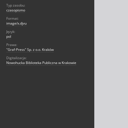
Typ zasobu:
czasopismo
Format:
image/x.djvu
Język:
pol
Prawa:
"Graf-Press" Sp. z o.o. Kraków
Digitalizacja:
Nowohucka Biblioteka Publiczna w Krakowie