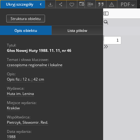
PDF
Ukryj szczegóły
Struktura obiektu
Opis obiektu
Lista plików
Tytuł:
Głos Nowej Huty 1988. 11. 11, nr 46
Temat i słowa kluczowe:
czasopisma regionalne i lokalne
Opis:
Opis fiz.: 12 s. ; 42 cm
Wydawca:
Huta im. Lenina
Miejsce wydania:
Kraków
Współtwórca:
Pietrzyk, Sławomir. Red.
Data wydania:
1988