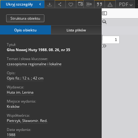
PDF
Ukryj szczegóły
Struktura obiektu
Opis obiektu
Lista plików
Tytuł:
Głos Nowej Huty 1988. 08. 26, nr 35
Temat i słowa kluczowe:
czasopisma regionalne i lokalne
Opis:
Opis fiz.: 12 s. ; 42 cm
Wydawca:
Huta im. Lenina
Miejsce wydania:
Kraków
Współtwórca:
Pietrzyk, Sławomir. Red.
Data wydania:
1988