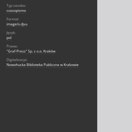
Typ zasobu:
czasopismo
Format:
image/x.djvu
Język:
pol
Prawa:
"Graf-Press" Sp. z o.o. Kraków
Digitalizacja:
Nowohucka Biblioteka Publiczna w Krakowie