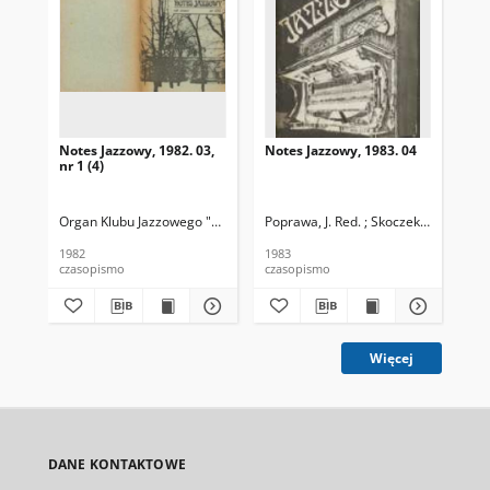
Notes Jazzowy, 1982. 03,
Notes Jazzowy, 1983. 04
Not
nr 1 (4)
Organ Klubu Jazzowego "Rotunda"
Poprawa, J. Red. ; Skoczek T. Red.
Skoczek, T. Red.
Pop
1982
1983
198
czasopismo
czasopismo
cza
Więcej
DANE KONTAKTOWE