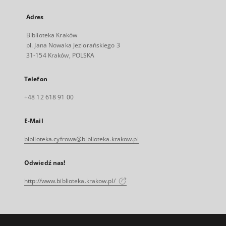
Adres
Biblioteka Kraków
pl. Jana Nowaka Jeziorańskiego 3
31-154 Kraków, POLSKA
Telefon
+48 12 618 91 00
E-Mail
biblioteka.cyfrowa@biblioteka.krakow.pl
Odwiedź nas!
http://www.biblioteka.krakow.pl/