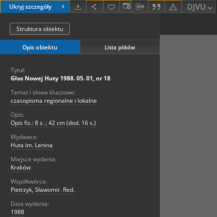
DJVU
Ukryj szczegóły
Struktura obiektu
Opis obiektu
Lista plików
Tytuł:
Głos Nowej Huty 1988. 05. 01, nr 18
Temat i słowa kluczowe:
czasopisma regionalne i lokalne
Opis:
Opis fiz.: 8 s. ; 42 cm (dod. 16 s.)
Wydawca:
Huta im. Lenina
Miejsce wydania:
Kraków
Współtwórca:
Pietrzyk, Sławomir. Red.
Data wydania:
1988