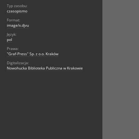
Typ zasobu:
czasopismo
Format:
image/x.djvu
Język:
pol
Prawa:
"Graf-Press" Sp. z o.o. Kraków
Digitalizacja:
Nowohucka Biblioteka Publiczna w Krakowie