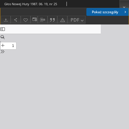
Głos Nowej Huty 1987. 06. 19, nr 25
Pokaż szczegóły
PDF