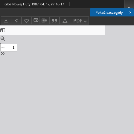
Głos Nowej Huty 1987. 04. 17, nr 16-17
Pokaż szczegóły
PDF