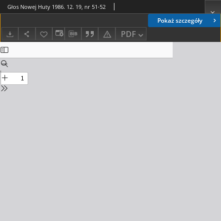
Głos Nowej Huty 1986. 12. 19, nr 51-52
Pokaż szczegóły
PDF