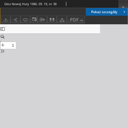
Głos Nowej Huty 1986. 09. 19, nr 38
Pokaż szczegóły
PDF