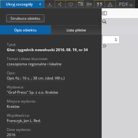
PDF
Ukryj szczegóły
Struktura obiektu
Opis obiektu
Lista plików
Tytuł:
Głos : tygodnik nowohucki 2016. 08. 19, nr 34
Temat i słowa kluczowe:
czasopisma regionalne i lokalne
Opis:
Opis fiz.: 16 s. ; 38 cm. (dod. VIII s.)
Wydawca:
"Graf-Press" Sp. z o.o. Kraków
Miejsce wydania:
Kraków
Współtwórca:
Franczyk, Jan L. Red.
Data wydania:
2016