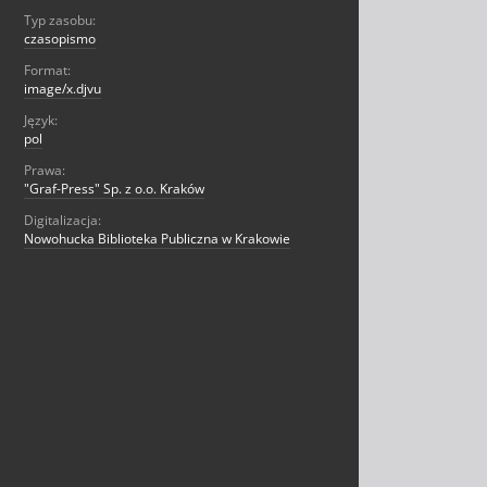
Typ zasobu:
czasopismo
Format:
image/x.djvu
Język:
pol
Prawa:
"Graf-Press" Sp. z o.o. Kraków
Digitalizacja:
Nowohucka Biblioteka Publiczna w Krakowie