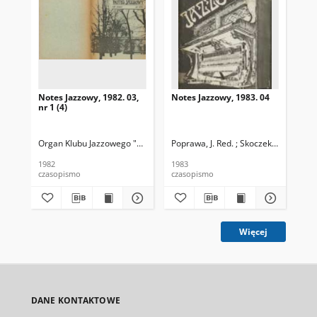
Notes Jazzowy, 1982. 03,
Notes Jazzowy, 1983. 04
Not
nr 1 (4)
Organ Klubu Jazzowego "Rotunda"
Poprawa, J. Red. ; Skoczek T. Red.
Skoczek, T. Red.
Pop
1982
1983
198
czasopismo
czasopismo
cza
Więcej
DANE KONTAKTOWE