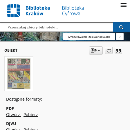
Wyszukiwanie zaawansowane
?
OBIEKT
Dostępne formaty:
PDF
Otwórz
Pobierz
DJVU
Otwórz
Pobierz