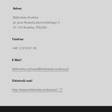
Adres
Biblioteka Kraków
pl. Jana Nowaka Jeziorańskiego 3
31-154 Kraków, POLSKA
Telefon
+48 12 618 91 00
E-Mail
biblioteka.cyfrowa@biblioteka.krakow.pl
Odwiedź nas!
http://www.biblioteka.krakow.pl/