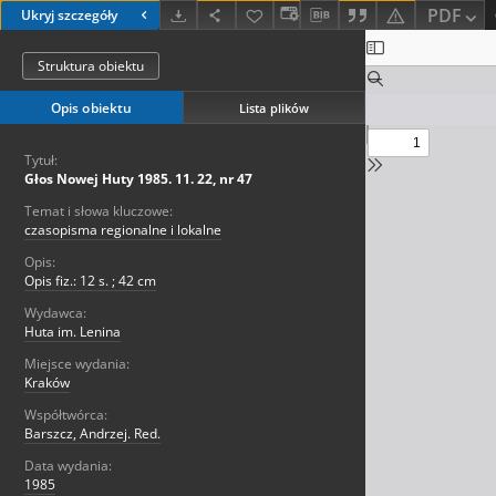
PDF
Ukryj szczegóły
Struktura obiektu
Opis obiektu
Lista plików
Tytuł:
Głos Nowej Huty 1985. 11. 22, nr 47
Temat i słowa kluczowe:
czasopisma regionalne i lokalne
Opis:
Opis fiz.: 12 s. ; 42 cm
Wydawca:
Huta im. Lenina
Miejsce wydania:
Kraków
Współtwórca:
Barszcz, Andrzej. Red.
Data wydania:
1985