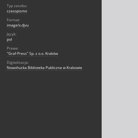
Typ zasobu:
czasopismo
Format:
image/x.djvu
Język:
pol
Prawa:
"Graf-Press" Sp. z o.o. Kraków
Digitalizacja:
Nowohucka Biblioteka Publiczna w Krakowie