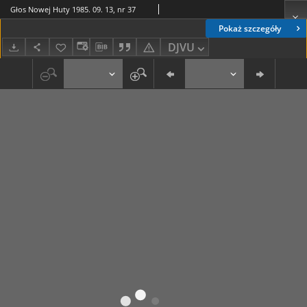
Głos Nowej Huty 1985. 09. 13, nr 37
Pokaż szczegóły
DJVU