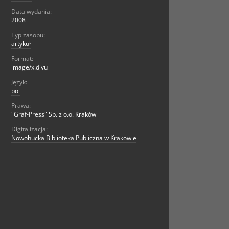
Data wydania:
2008
Typ zasobu:
artykuł
Format:
image/x.djvu
Język:
pol
Prawa:
"Graf-Press" Sp. z o.o. Kraków
Digitalizacja:
Nowohucka Biblioteka Publiczna w Krakowie