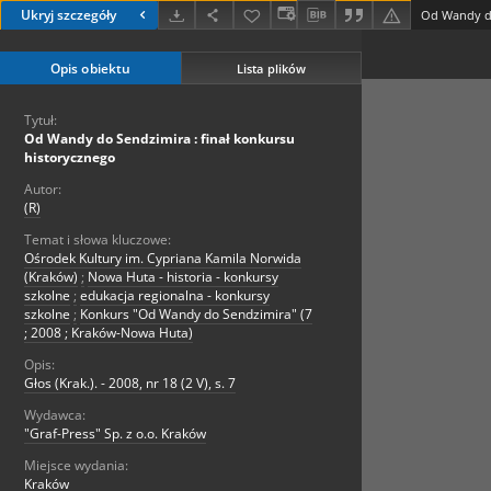
Ukryj szczegóły
Opis obiektu
Lista plików
Tytuł:
Od Wandy do Sendzimira : finał konkursu
historycznego
Autor:
(R)
Temat i słowa kluczowe:
Ośrodek Kultury im. Cypriana Kamila Norwida
(Kraków)
;
Nowa Huta - historia - konkursy
szkolne
;
edukacja regionalna - konkursy
szkolne
;
Konkurs "Od Wandy do Sendzimira" (7
; 2008 ; Kraków-Nowa Huta)
Opis:
Głos (Krak.). - 2008, nr 18 (2 V), s. 7
Wydawca:
"Graf-Press" Sp. z o.o. Kraków
Miejsce wydania:
Kraków