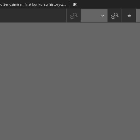
Od Wandy do Sendzimira : finał konkursu historycznego
(R)