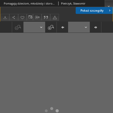
Pomagają dzieciom, młodzieży i dorosłym : Ośrodek Terapii i Poradnictwa Rodzinnego w os. Krakowiaków 2
Pietrzyk, Sławomir
Pokaż szczegóły