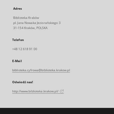
Adres
Biblioteka Kraków
pl. Jana Nowaka Jeziorańskiego 3
31-154 Kraków, POLSKA
Telefon
+48 12 618 91 00
E-Mail
biblioteka.cyfrowa@biblioteka.krakow.pl
Odwiedź nas!
http://www.biblioteka.krakow.pl/