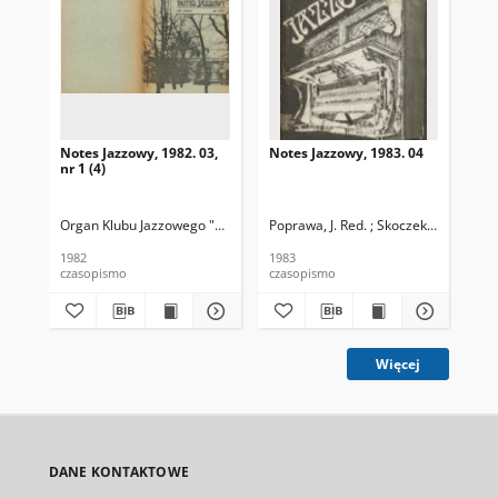
Notes Jazzowy, 1982. 03,
Notes Jazzowy, 1983. 04
Not
nr 1 (4)
Organ Klubu Jazzowego "Rotunda"
Poprawa, J. Red. ; Skoczek T. Red.
Skoczek, T. Red.
Pop
1982
1983
198
czasopismo
czasopismo
cza
Więcej
DANE KONTAKTOWE