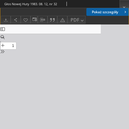
Głos Nowej Huty 1983. 08. 12, nr 32
Pokaż szczegóły
PDF