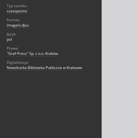
Typ zasobu:
czasopismo
Format:
image/x.djvu
Język:
pol
Prawa:
"Graf-Press" Sp. z o.o. Kraków
Digitalizacja:
Nowohucka Biblioteka Publiczna w Krakowie