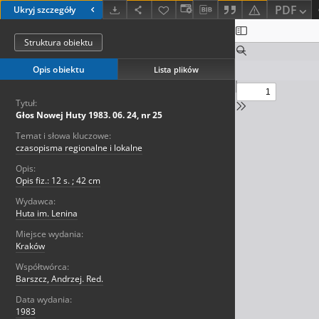
PDF
Ukryj szczegóły
Struktura obiektu
Opis obiektu
Lista plików
Tytuł:
Głos Nowej Huty 1983. 06. 24, nr 25
Temat i słowa kluczowe:
czasopisma regionalne i lokalne
Opis:
Opis fiz.: 12 s. ; 42 cm
Wydawca:
Huta im. Lenina
Miejsce wydania:
Kraków
Współtwórca:
Barszcz, Andrzej. Red.
Data wydania:
1983