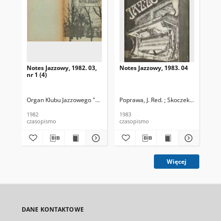
Notes Jazzowy, 1982. 03,
Notes Jazzowy, 1983. 04
Not
nr 1 (4)
Organ Klubu Jazzowego "Rotunda"
Poprawa, J. Red. ; Skoczek T. Red.
Skoczek, T. Red.
Pop
1982
1983
198
czasopismo
czasopismo
cza
Więcej
DANE KONTAKTOWE