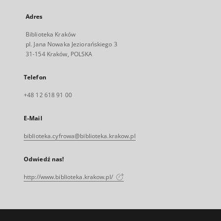
Adres
Biblioteka Kraków
pl. Jana Nowaka Jeziorańskiego 3
31-154 Kraków, POLSKA
Telefon
+48 12 618 91 00
E-Mail
biblioteka.cyfrowa@biblioteka.krakow.pl
Odwiedź nas!
http://www.biblioteka.krakow.pl/