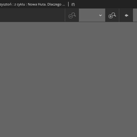
Antonina Krzysztoń : z cyklu : Nowa Huta. Dlaczego nie?!
(f)