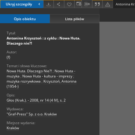
Ukryj szczegóły
Opis obiektu
Lista plików
Tytuł:
Antonina Krzysztoń : z cyklu : Nowa Huta.
Dlaczego nie?!
Autor:
(f)
Temat i słowa kluczowe:
Nowa Huta. Dlaczego Nie?!
;
Nowa Huta -
muzyka
;
Nowa Huta - kultura - imprezy
;
muzyka rozrywkowa
;
Krzysztoń, Antonina
(1954-)
Opis:
Głos (Krak.). - 2008, nr 14 (4 IV), s. 2
Wydawca:
"Graf-Press" Sp. z o.o. Kraków
Miejsce wydania:
Kraków