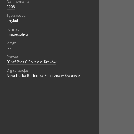
Data wydania:
2008
Typ zasobu:
artykuł
Format:
image/x.djvu
Język:
pol
Prawa:
"Graf-Press" Sp. z o.o. Kraków
Digitalizacja:
Nowohucka Biblioteka Publiczna w Krakowie