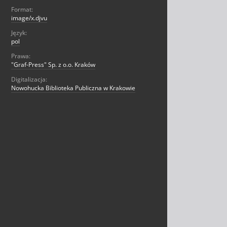
Format:
image/x.djvu
Język:
pol
Prawa:
"Graf-Press" Sp. z o.o. Kraków
Digitalizacja:
Nowohucka Biblioteka Publiczna w Krakowie