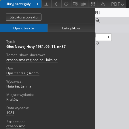
PDF
Ukryj szczegóły
Struktura obiektu
Opis obiektu
Lista plików
Tytuł:
Głos Nowej Huty 1981. 09. 11, nr 37
Temat i słowa kluczowe:
czasopisma regionalne i lokalne
Opis:
Opis fiz.: 8 s. ; 47 cm.
Wydawca:
Huta im. Lenina
Miejsce wydania:
Kraków
Data wydania:
1981
Typ zasobu:
czasopismo