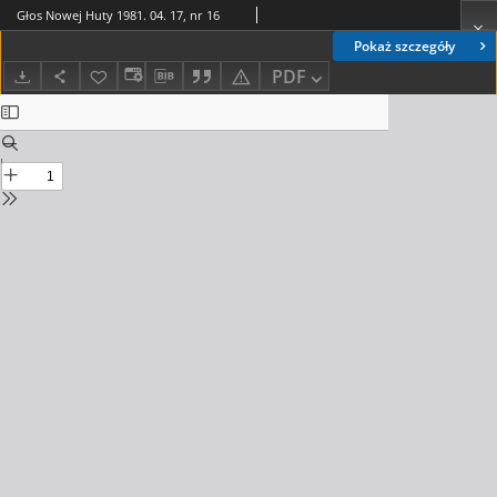
Głos Nowej Huty 1981. 04. 17, nr 16
Pokaż szczegóły
PDF