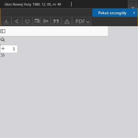
Głos Nowej Huty 1980. 12. 05, nr 49
Pokaż szczegóły
PDF