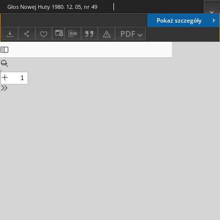
Głos Nowej Huty 1980. 12. 05, nr 49
Pokaż szczegóły
PDF