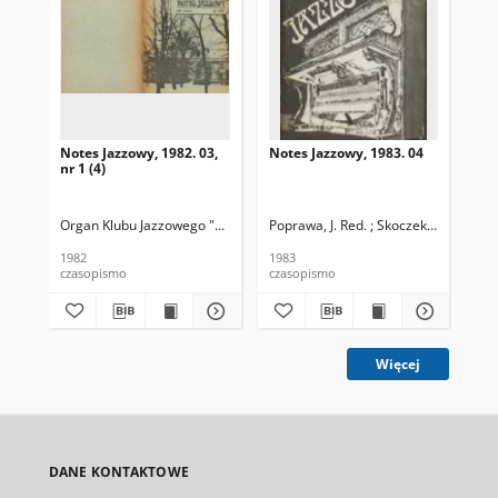
Notes Jazzowy, 1982. 03,
Notes Jazzowy, 1983. 04
Not
nr 1 (4)
Organ Klubu Jazzowego "Rotunda"
Poprawa, J. Red. ; Skoczek T. Red.
Skoczek, T. Red.
Pop
1982
1983
198
czasopismo
czasopismo
cza
Więcej
DANE KONTAKTOWE