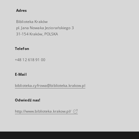
Adres
Biblioteka Kraków
pl. Jana Nowaka Jeziorańskiego 3
31-154 Kraków, POLSKA
Telefon
+48 12 618 91 00
E-Mail
biblioteka.cyfrowa@biblioteka.krakow.pl
Odwiedź nas!
http://www.biblioteka.krakow.pl/