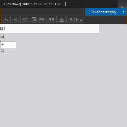
Głos Nowej Huty 1979. 12. 22, nr 51-52
Pokaż szczegóły
PDF