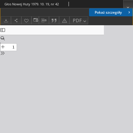
Głos Nowej Huty 1979. 10. 19, nr 42
Pokaż szczegóły
PDF