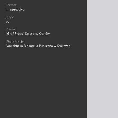
Format:
image/x.djvu
Język:
pol
Prawa:
"Graf-Press" Sp. z o.o. Kraków
Digitalizacja:
Nowohucka Biblioteka Publiczna w Krakowie