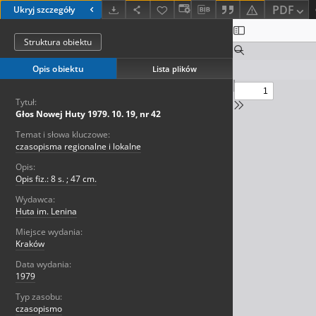
PDF
Ukryj szczegóły
Struktura obiektu
Opis obiektu
Lista plików
Tytuł:
Głos Nowej Huty 1979. 10. 19, nr 42
Temat i słowa kluczowe:
czasopisma regionalne i lokalne
Opis:
Opis fiz.: 8 s. ; 47 cm.
Wydawca:
Huta im. Lenina
Miejsce wydania:
Kraków
Data wydania:
1979
Typ zasobu:
czasopismo