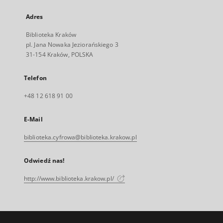
Adres
Biblioteka Kraków
pl. Jana Nowaka Jeziorańskiego 3
31-154 Kraków, POLSKA
Telefon
+48 12 618 91 00
E-Mail
biblioteka.cyfrowa@biblioteka.krakow.pl
Odwiedź nas!
http://www.biblioteka.krakow.pl/