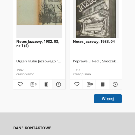
Notes Jazzowy, 1982. 03,
Notes Jazzowy, 1983. 04
Not
nr 1 (4)
Organ Klubu Jazzowego "Rotunda"
Poprawa, J. Red. ; Skoczek T. Red.
Skoczek, T. Red.
Pop
1982
1983
198
czasopismo
czasopismo
cza
Więcej
DANE KONTAKTOWE