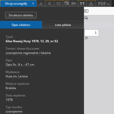
PDF
Ukryj szczegóły
Struktura obiektu
Opis obiektu
Lista plików
Tytuł:
Głos Nowej Huty 1978. 12. 29, nr 52
Temat i słowa kluczowe:
czasopisma regionalne i lokalne
Opis:
Opis fiz.: 8 s. ; 47 cm.
Wydawca:
Huta im. Lenina
Miejsce wydania:
Kraków
Data wydania:
1978
Typ zasobu:
czasopismo