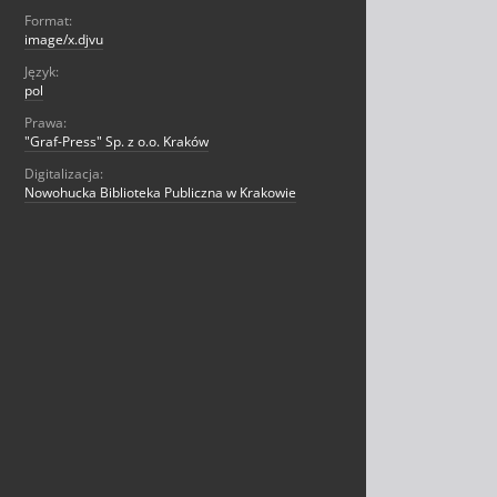
Format:
image/x.djvu
Język:
pol
Prawa:
"Graf-Press" Sp. z o.o. Kraków
Digitalizacja:
Nowohucka Biblioteka Publiczna w Krakowie