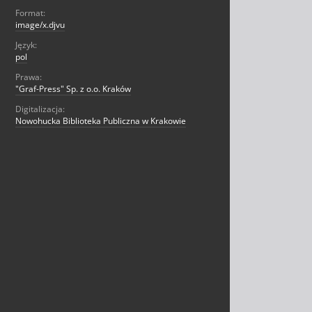
Format:
image/x.djvu
Język:
pol
Prawa:
"Graf-Press" Sp. z o.o. Kraków
Digitalizacja:
Nowohucka Biblioteka Publiczna w Krakowie