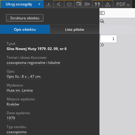
PDF
Ukryj szczegóły
Struktura obiektu
Opis obiektu
Lista plików
Tytuł:
Głos Nowej Huty 1979. 02. 09, nr 6
Temat i słowa kluczowe:
czasopisma regionalne i lokalne
Opis:
Opis fiz.: 8 s. ; 47 cm.
Wydawca:
Huta im. Lenina
Miejsce wydania:
Kraków
Data wydania:
1979
Typ zasobu:
czasopismo