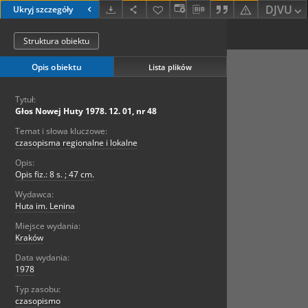
DJVU
Ukryj szczegóły
Struktura obiektu
Opis obiektu
Lista plików
Tytuł:
Głos Nowej Huty 1978. 12. 01, nr 48
Temat i słowa kluczowe:
czasopisma regionalne i lokalne
Opis:
Opis fiz.: 8 s. ; 47 cm.
Wydawca:
Huta im. Lenina
Miejsce wydania:
Kraków
Data wydania:
1978
Typ zasobu:
czasopismo