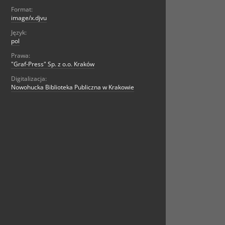
Format:
image/x.djvu
Język:
pol
Prawa:
"Graf-Press" Sp. z o.o. Kraków
Digitalizacja:
Nowohucka Biblioteka Publiczna w Krakowie