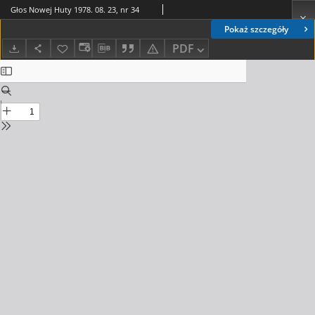
Głos Nowej Huty 1978. 08. 23, nr 34
Pokaż szczegóły
PDF