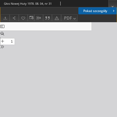
Głos Nowej Huty 1978. 08. 04, nr 31
Pokaż szczegóły
PDF