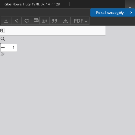
Głos Nowej Huty 1978. 07. 14, nr 28
Pokaż szczegóły
PDF