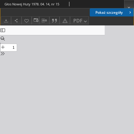
Głos Nowej Huty 1978. 04. 14, nr 15
Pokaż szczegóły
PDF