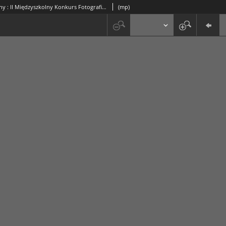
Moje Ojczyzny : II Międzyszkolny Konkurs Fotograficzny
(mp)