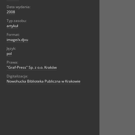
Data wydania:
2008
Typ zasobu:
artykuł
Format:
image/x.djvu
Język:
pol
Prawa:
"Graf-Press" Sp. z o.o. Kraków
Digitalizacja:
Nowohucka Biblioteka Publiczna w Krakowie