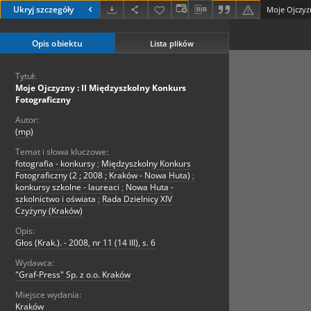
Ukryj szczegóły
Opis obiektu
Lista plików
Tytuł:
Moje Ojczyzny : II Międzyszkolny Konkurs
Fotograficzny
Autor:
(mp)
Temat i słowa kluczowe:
fotografia - konkursy
;
Międzyszkolny Konkurs
Fotograficzny (2 ; 2008 ; Kraków - Nowa Huta)
;
konkursy szkolne - laureaci
;
Nowa Huta -
szkolnictwo i oświata
;
Rada Dzielnicy XIV
Czyżyny (Kraków)
Opis:
Głos (Krak.). - 2008, nr 11 (14 III), s. 6
Wydawca:
"Graf-Press" Sp. z o.o. Kraków
Miejsce wydania:
Kraków